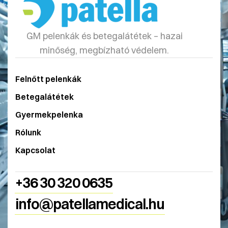
GM pelenkák és betegalátétek – hazai
minőség, megbízható védelem.
Felnőtt pelenkák
Betegalátétek
Gyermekpelenka
Rólunk
Kapcsolat
+36 30 320 0635
info@patellamedical.hu