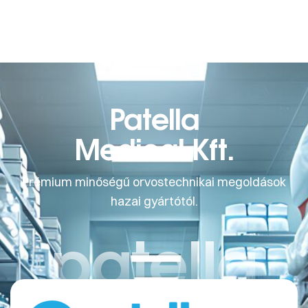
Patella
Medical Kft.
Prémium minőségű orvostechnikai megoldások
hazai gyártótól.
patella