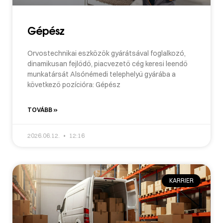
Gépész
Orvostechnikai eszközök gyárátsával foglalkozó,
dinamikusan fejlődő, piacvezető cég keresi leendő
munkatársát Alsónémedi telephelyű gyárába a
következő pozícióra: Gépész
TOVÁBB »
2026.06.12.
12:16
KARRIER