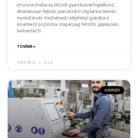
Orvostechnikai eszközök gyártásával foglalkozó,
dinamikusan fejlődő, piacvezető cég keresi leendő
munkatársát Alsónémedi telephelyű gyárába a
következő pozícióra: Alapanyag feltöltő, gépkezelő,
karbantartó
TOVÁBB »
2026.06.12.
12:24
KARRIER