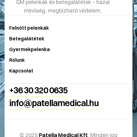
GM pelenkák és betegalátétek – hazai
minőség, megbízható védelem.
Felnőtt pelenkák
Betegalátétek
Gyermekpelenka
Rólunk
Kapcsolat
+36 30 320 0635
info@patellamedical.hu
© 2025
Patella Medical Kft
. Minden jog