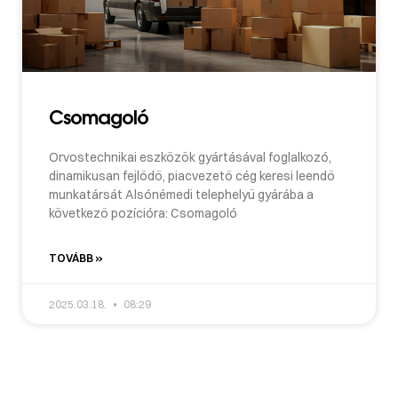
Csomagoló
Orvostechnikai eszközök gyártásával foglalkozó,
dinamikusan fejlődő, piacvezető cég keresi leendő
munkatársát Alsónémedi telephelyű gyárába a
következő pozícióra: Csomagoló
TOVÁBB »
2025.03.18.
08:29